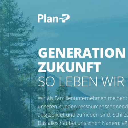
GENERA­TION
ZU­KUNFT
SO LEBEN WIR
Wir als Familienunternehmen meinen
unseren Kunden ressourcenschonende L
ausgebildet und zufrieden sind. Schlie
Das alles hat bei uns einen Namen:
«P