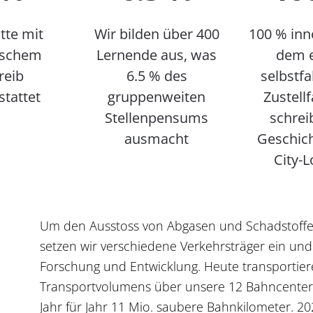
tte mit
Wir bilden über 400
100 % inno
ischem
Lernende aus, was
dem e
reib
6.5 % des
selbstf
tattet
gruppenweiten
Zustell
Stellenpensums
schrei
ausmacht
Geschich
City-L
Um den Ausstoss von Abgasen und Schadstoffen
setzen wir verschiedene Verkehrsträger ein un
Forschung und Entwicklung. Heute transportier
Transportvolumens über unsere 12 Bahncenter 
Jahr für Jahr 11 Mio. saubere Bahnkilometer. 2