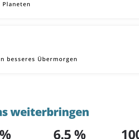
 Planeten
ein besseres Übermorgen
ns weiterbringen
 %
6.5 %
10