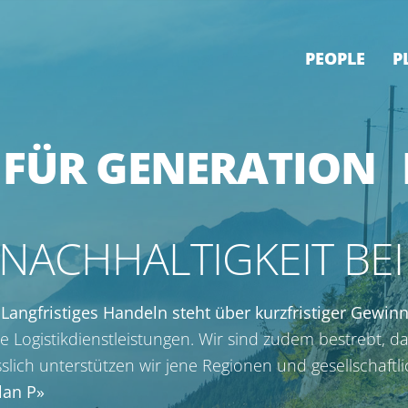
PEOPLE
P
 FÜR GENERA­TION 
 NACHHALTIGKEIT BE
:
Langfristiges Handeln steht über kurzfristiger Gewi
ogistikdienstleistungen. Wir sind zudem bestrebt, da
sslich unterstützen wir jene Regionen und gesellschaftl
lan P»