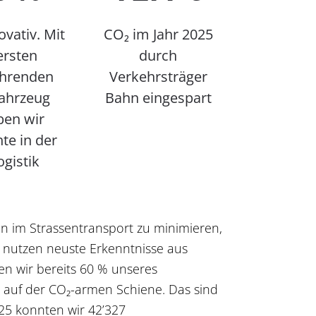
vativ. Mit
CO₂
im Jahr 2025
rsten
durch
ahrenden
Verkehrsträger
fahrzeug
Bahn eingespart
ben wir
te in der
ogistik
 im Strassentransport zu minimieren,
d nutzen neuste Erkenntnisse aus
en wir bereits 60 % unseres
auf der CO₂-armen Schiene. Das sind
025 konnten wir 42’327