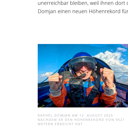
unerreichbar bleiben, weil ihnen dort
Domjan einen neuen Höhenrekord für So
RAPHËL DOMJAN AM 12. AUGUST 2025
NACHDEM ER DEN HÖHENREKORD VON 9521
METERN ERREICHT HAT