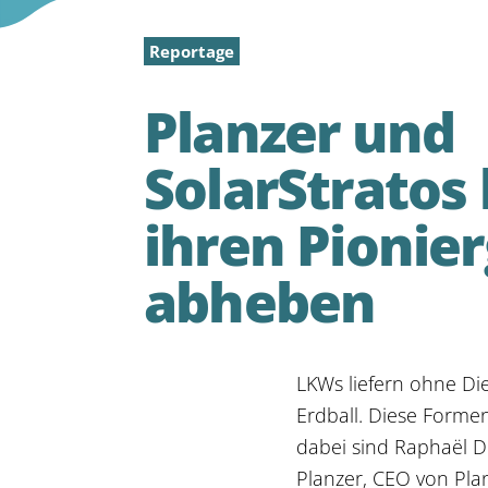
Reportage
Planzer und
SolarStratos 
ihren Pionier
abheben
LKWs liefern ohne Di
Erdball. Diese Formen
dabei sind Raphaël Do
Planzer, CEO von Pla