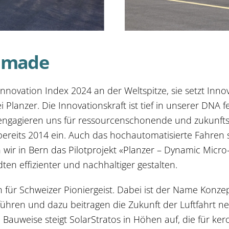
s made
Innovation Index 2024 an der Weltspitze, sie setzt Inn
 Planzer. Die Innovationskraft ist tief in unserer DNA 
 engagieren uns für ressourcenschonende und zukunfts
 bereits 2014 ein. Auch das hochautomatisierte Fahren
ir in Bern das Pilotprojekt «Planzer – Dynamic Micro
dten effizienter und nachhaltiger gestalten.
ich für Schweizer Pioniergeist. Dabei ist der Name Konze
führen und dazu beitragen die Zukunft der Luftfahrt n
n Bauweise steigt SolarStratos in Höhen auf, die für k