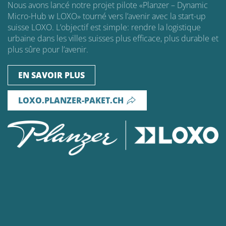
Nous avons lancé notre projet pilote «Planzer – Dynamic
Micro-Hub w LOXO» tourné vers l’avenir avec la start-up
suisse LOXO. L’objectif est simple: rendre la logistique
urbaine dans les villes suisses plus efficace, plus durable et
plus sûre pour l’avenir.
EN SAVOIR PLUS
LOXO.PLANZER-PAKET.CH