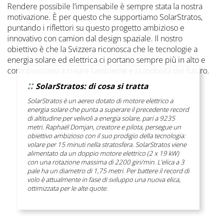
Rendere possibile l’impensabile è sempre stata la nostra
motivazione. È per questo che supportiamo SolarStratos,
puntando i riflettori su questo progetto ambizioso e
innovativo con camion dal design spaziale. Il nostro
obiettivo è che la Svizzera riconosca che le tecnologie a
energia solare ed elettrica ci portano sempre più in alto e
contribuiscono a creare l’ambiente e la mobilità del futuro.
::
SolarStratos: di cosa si tratta
SolarStratos è un aereo dotato di motore elettrico a
energia solare che punta a superare il precedente record
di altitudine per velivoli a energia solare, pari a 9235
metri. Raphaël Domjan, creatore e pilota, persegue un
obiettivo ambizioso con il suo prodigio della tecnologia:
volare per 15 minuti nella stratosfera. SolarStratos viene
alimentato da un doppio motore elettrico (2 x 19 kW)
con una rotazione massima di 2200 giri/min. L’elica a 3
pale ha un diametro di 1,75 metri. Per battere il record di
volo è attualmente in fase di sviluppo una nuova elica,
ottimizzata per le alte quote.