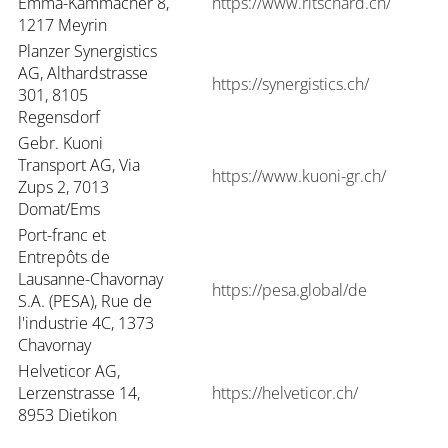
Emma-Kammacher 8,
https://www.ritschard.ch/
1217 Meyrin
Planzer Synergistics
AG, Althardstrasse
https://synergistics.ch/
301, 8105
Regensdorf
Gebr. Kuoni
Transport AG, Via
https://www.kuoni-gr.ch/
Zups 2, 7013
Domat/Ems
Port-franc et
Entrepôts de
Lausanne-Chavornay
https://pesa.global/de
S.A. (PESA), Rue de
l'industrie 4C, 1373
Chavornay
Helveticor AG,
Lerzenstrasse 14,
https://helveticor.ch/
8953 Dietikon