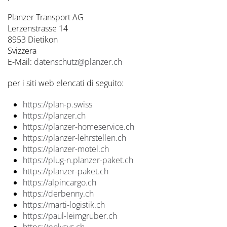
Planzer Transport AG
Lerzenstrasse 14
8953 Dietikon
Svizzera
E-Mail:
datenschutz@planzer.ch
per i siti web elencati di seguito:
https://plan-p.swiss
https://planzer.ch
https://planzer-homeservice.ch
https://planzer-lehrstellen.ch
https://planzer-motel.ch
https://plug-n.planzer-paket.ch
https://planzer-paket.ch
https://alpincargo.ch
https://derbenny.ch
https://marti-logistik.ch
https://paul-leimgruber.ch
https://polysys.ch