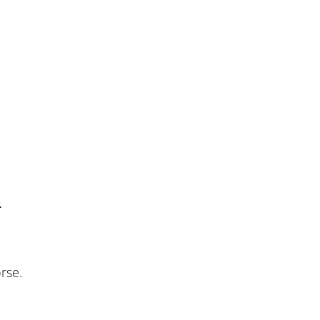
4
,
rse.