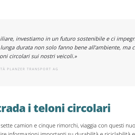
iare, investiamo in un futuro sostenibile e ci impegn
di lunga durata non solo fanno bene all’ambiente, ma c
ni circolari sui nostri veicoli.
»
ITÀ PLANZER TRANSPORT AG
rada i teloni circolari
sette camion e cinque rimorchi, viaggia con questi nuovi
re informazioni importanti su durabilità e riciclabilità e