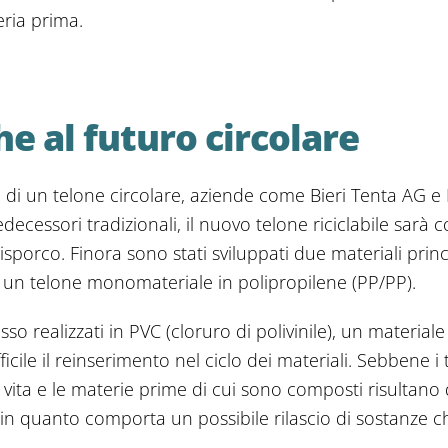
eria prima.
he al futuro circolare
 di un telone circolare, aziende come Bieri Tenta AG e 
decessori tradizionali, il nuovo telone riciclabile sarà 
sporco. Finora sono stati sviluppati due materiali princi
 un telone monomateriale in polipropilene (PP/PP).
so realizzati in PVC (cloruro di polivinile), un materiale 
icile il reinserimento nel ciclo dei materiali. Sebbene i
di vita e le materie prime di cui sono composti risultano
à, in quanto comporta un possibile rilascio di sostanze